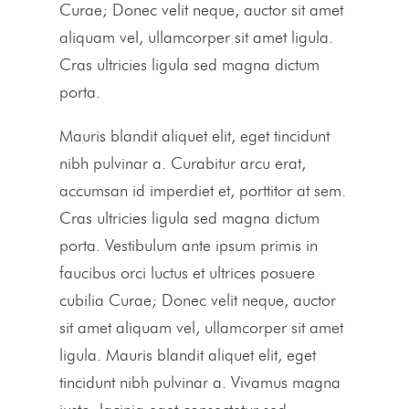
Curae; Donec velit neque, auctor sit amet
aliquam vel, ullamcorper sit amet ligula.
Cras ultricies ligula sed magna dictum
porta.
Mauris blandit aliquet elit, eget tincidunt
nibh pulvinar a. Curabitur arcu erat,
accumsan id imperdiet et, porttitor at sem.
Cras ultricies ligula sed magna dictum
porta. Vestibulum ante ipsum primis in
faucibus orci luctus et ultrices posuere
cubilia Curae; Donec velit neque, auctor
sit amet aliquam vel, ullamcorper sit amet
ligula. Mauris blandit aliquet elit, eget
tincidunt nibh pulvinar a. Vivamus magna