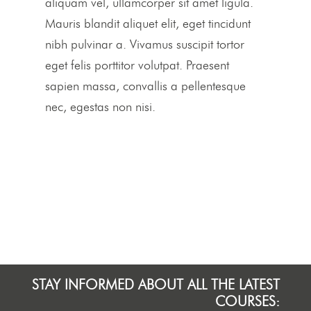
aliquam vel, ullamcorper sit amet ligula.
Mauris blandit aliquet elit, eget tincidunt
nibh pulvinar a. Vivamus suscipit tortor
eget felis porttitor volutpat. Praesent
sapien massa, convallis a pellentesque
nec, egestas non nisi.
STAY INFORMED ABOUT ALL THE LATEST
COURSES: