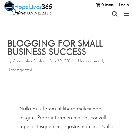
0 items
Login
BLOGGING FOR SMALL
BUSINESS SUCCESS
by
Christopher Sealey
|
Sep 30, 2016
|
Uncategorised
,
Uncategorized
Nulla quis lorem ut libero malesuada
feugiat. Praesent sapien massa, convallis
a pellentesque nec, egestas non nisi. Nulla