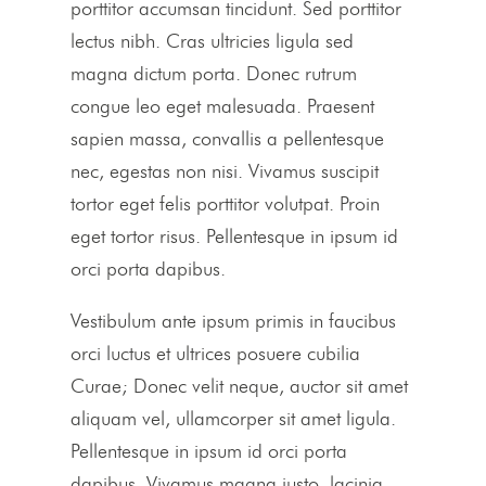
porttitor accumsan tincidunt. Sed porttitor
lectus nibh. Cras ultricies ligula sed
magna dictum porta. Donec rutrum
congue leo eget malesuada. Praesent
sapien massa, convallis a pellentesque
nec, egestas non nisi. Vivamus suscipit
tortor eget felis porttitor volutpat. Proin
eget tortor risus. Pellentesque in ipsum id
orci porta dapibus.
Vestibulum ante ipsum primis in faucibus
orci luctus et ultrices posuere cubilia
Curae; Donec velit neque, auctor sit amet
aliquam vel, ullamcorper sit amet ligula.
Pellentesque in ipsum id orci porta
dapibus. Vivamus magna justo, lacinia