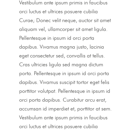
Vestibulum ante ipsum primis in faucibus
orci luctus et ultrices posuere cubilia
Curae; Donec velit neque, auctor sit amet
aliquam vel, ullamcorper sit amet ligula.
Pellentesque in ipsum id orci porta
dapibus. Vivamus magna justo, lacinia
eget consectetur sed, convallis at tellus.
Cras ultricies ligula sed magna dictum
porta. Pellentesque in ipsum id orci porta
dapibus. Vivamus suscipit tortor eget felis
porttitor volutpat. Pellentesque in ipsum id
orci porta dapibus. Curabitur arcu erat,
accumsan id imperdiet et, porttitor at sem.
Vestibulum ante ipsum primis in faucibus
orci luctus et ultrices posuere cubilia