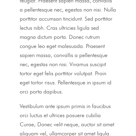
feugiat. Praesent sapien massa, convallis
a pellentesque nec, egestas non nisi. Nulla
porttitor accumsan tincidunt. Sed porttitor
lectus nibh. Cras ultricies ligula sed
magna dictum porta. Donec rutrum
congue leo eget malesuada. Praesent
sapien massa, convallis a pellentesque
nec, egestas non nisi. Vivamus suscipit
tortor eget felis porttitor volutpat. Proin
eget tortor risus. Pellentesque in ipsum id
orci porta dapibus.
Vestibulum ante ipsum primis in faucibus
orci luctus et ultrices posuere cubilia
Curae; Donec velit neque, auctor sit amet
aliquam vel, ullamcorper sit amet ligula.