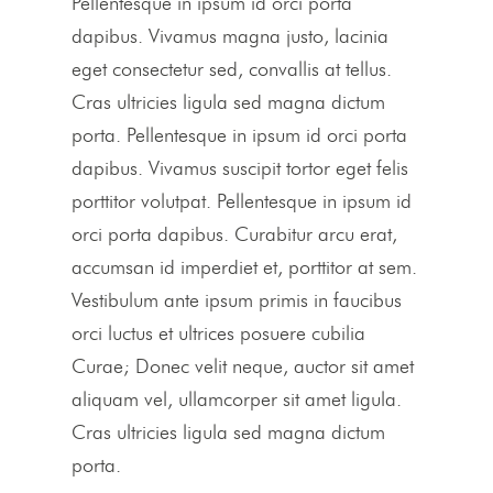
Pellentesque in ipsum id orci porta
dapibus. Vivamus magna justo, lacinia
eget consectetur sed, convallis at tellus.
Cras ultricies ligula sed magna dictum
porta. Pellentesque in ipsum id orci porta
dapibus. Vivamus suscipit tortor eget felis
porttitor volutpat. Pellentesque in ipsum id
orci porta dapibus. Curabitur arcu erat,
accumsan id imperdiet et, porttitor at sem.
Vestibulum ante ipsum primis in faucibus
orci luctus et ultrices posuere cubilia
Curae; Donec velit neque, auctor sit amet
aliquam vel, ullamcorper sit amet ligula.
Cras ultricies ligula sed magna dictum
porta.