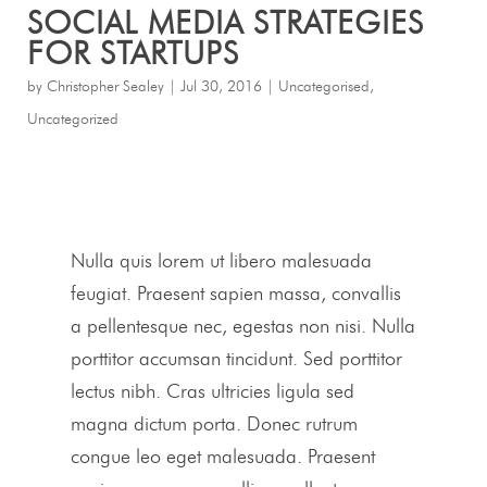
SOCIAL MEDIA STRATEGIES
FOR STARTUPS
by
Christopher Sealey
|
Jul 30, 2016
|
Uncategorised
,
Uncategorized
Nulla quis lorem ut libero malesuada
feugiat. Praesent sapien massa, convallis
a pellentesque nec, egestas non nisi. Nulla
porttitor accumsan tincidunt. Sed porttitor
lectus nibh. Cras ultricies ligula sed
magna dictum porta. Donec rutrum
congue leo eget malesuada. Praesent