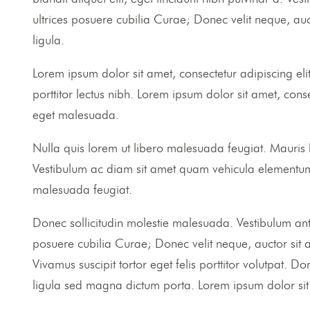
ultrices posuere cubilia Curae; Donec velit neque, auc
ligula.
Lorem ipsum dolor sit amet, consectetur adipiscing eli
porttitor lectus nibh. Lorem ipsum dolor sit amet, con
eget malesuada.
Nulla quis lorem ut libero malesuada feugiat. Mauris bl
Vestibulum ac diam sit amet quam vehicula elementum s
malesuada feugiat.
Donec sollicitudin molestie malesuada. Vestibulum ante 
posuere cubilia Curae; Donec velit neque, auctor sit a
A cracking
Vivamus suscipit tortor eget felis porttitor volutpat. D
ligula sed magna dictum porta. Lorem ipsum dolor sit a
Quisque velit nisi, pretium ut lacinia in, eleme