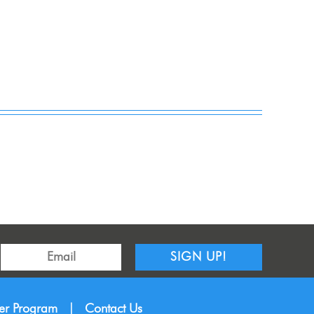
SIGN UP!
ner Program
|
Contact Us