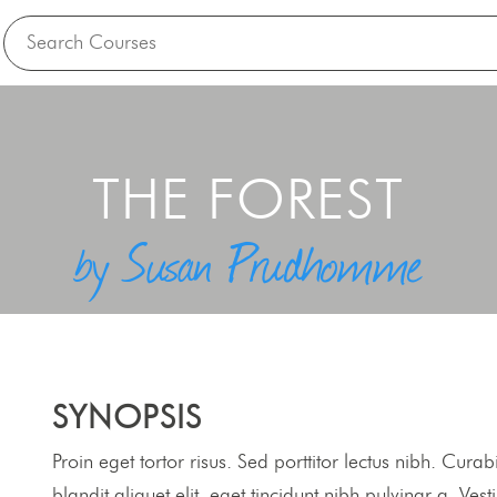
THE FOREST
by Susan Prudhomme
SYNOPSIS
Proin eget tortor risus. Sed porttitor lectus nibh. Cur
blandit aliquet elit, eget tincidunt nibh pulvinar a. Ves