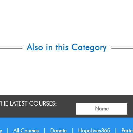
Also in this Category
THE LATEST COURSES:
y
|
All Courses
|
Donate
|
HopeLives365
|
Part