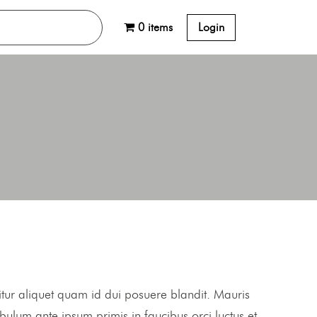
0 items
Login
abitur aliquet quam id dui posuere blandit. Mauris
tibulum ante ipsum primis in faucibus orci luctus et