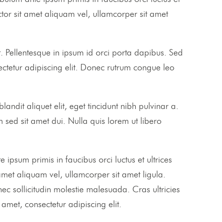
tor sit amet aliquam vel, ullamcorper sit amet
t. Pellentesque in ipsum id orci porta dapibus. Sed
sectetur adipiscing elit. Donec rutrum congue leo
andit aliquet elit, eget tincidunt nibh pulvinar a.
ed sit amet dui. Nulla quis lorem ut libero
ipsum primis in faucibus orci luctus et ultrices
met aliquam vel, ullamcorper sit amet ligula.
 read...
onec sollicitudin molestie malesuada. Cras ultricies
met, consectetur adipiscing elit.
ntum id enim. Vestibulum ante ipsum primis in