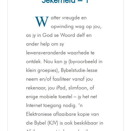
Sekerheid – 1
W
atter vreugde en
opwinding wag op jou,
as jy in God se Woord delf en
ander help om sy
lewensveranderde waarhede te
ontdek. Nou kan jy (byvoorbeeld in
klein groepies), Bybelstudie-lesse
neem en/of fasiliteer vanaf jou
rekenaar, jou iPad, slimfoon, of
enige mobiele toestel – jy het net
Internet toegang nodig. ‘n
Elektroniese aflaaibare kopie van
die Bybel (KJV) is ook beskikbaar in