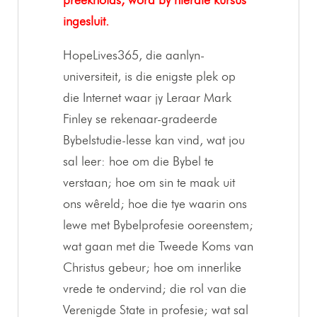
preeknotas, word by hierdie kursus
ingesluit.
HopeLives365, die aanlyn-
universiteit, is die enigste plek op
die Internet waar jy Leraar Mark
Finley se rekenaar-gradeerde
Bybelstudie-lesse kan vind, wat jou
sal leer: hoe om die Bybel te
verstaan; hoe om sin te maak uit
ons wêreld; hoe die tye waarin ons
lewe met Bybelprofesie ooreenstem;
wat gaan met die Tweede Koms van
Christus gebeur; hoe om innerlike
vrede te ondervind; die rol van die
Verenigde State in profesie; wat sal