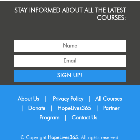
STAY INFORMED ABOUT ALL THE LATEST
COURSES:
SIGN UP!
About Us
|
Privacy Policy
|
All Courses
|
Donate
|
HopeLives365
|
Partner
Program
|
Contact Us
© Copyright
HopeLives365.
All rights reserved.