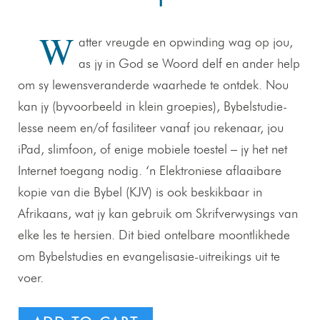
1
W
atter vreugde en opwinding wag op jou,
as jy in God se Woord delf en ander help
om sy lewensveranderde waarhede te ontdek. Nou
kan jy (byvoorbeeld in klein groepies), Bybelstudie-
lesse neem en/of fasiliteer vanaf jou rekenaar, jou
iPad, slimfoon, of enige mobiele toestel – jy het net
Internet toegang nodig. ‘n Elektroniese aflaaibare
kopie van die Bybel (KJV) is ook beskikbaar in
Afrikaans, wat jy kan gebruik om Skrifverwysings van
elke les te hersien. Dit bied ontelbare moontlikhede
om Bybelstudies en evangelisasie-uitreikings uit te
voer.